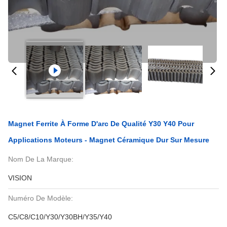
Magnet Ferrite À Forme D'arc De Qualité Y30 Y40 Pour
Applications Moteurs - Magnet Céramique Dur Sur Mesure
Nom De La Marque:
VISION
Numéro De Modèle:
C5/C8/C10/Y30/Y30BH/Y35/Y40