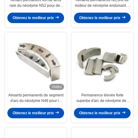
rare du néodyme N52 pour des
moteur de néodyme enduisant la
générateurs de vent/moteur
couleur argentée lumineuse
Obtenez le meilleur prix
Obtenez le meilleur prix
Vidéo
Aimants permanents de segment
Permanence élevée forte
d'arc du néodyme N48 pour le
superbe d'arc de néodyme des
moteur sans brosse de C.C
aimants industriels N45SH de
moteur
Obtenez le meilleur prix
Obtenez le meilleur prix