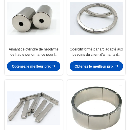
Aimant de cylindre de néodyme
Coercitif formé par arc adapté aux
de haute performance pour le
besoins du client d'aimants de
moteur/le rotor/redresseur de
générateur de néodyme de taille
générateur
haut
Obtenez le meilleur prix
Obtenez le meilleur prix