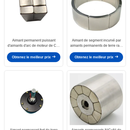
Aimant permanent puissant
Aimant de segment incurvé par
d'aimants d'arc de moteur de C.C
aimants permanents de terre rare
de NdFeB pour des boîtes de
d'arc de moteur du néodyme N35
vitesse de dent
Obtenez le meilleur prix
Obtenez le meilleur prix
Aimant permanent fort de terre
Aimants permanents NiCuNi de