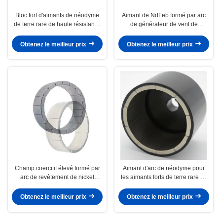
Bloc fort d'aimants de néodyme
Aimant de NdFeb formé par arc
de terre rare de haute résistance
de générateur de vent de
pour le générateur de vent
catégorie des aimants N38H de
moteur de néodyme
Obtenez le meilleur prix
Obtenez le meilleur prix
Champ coercitif élevé formé par
Aimant d'arc de néodyme pour
arc de revêtement de nickel
les aimants forts de terre rare de
d'aimant de moteur de terre rare
moteur linéaire
de néodyme
Obtenez le meilleur prix
Obtenez le meilleur prix