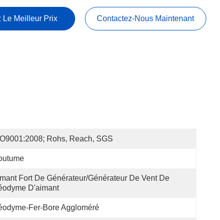
 Le Meilleur Prix
Contactez-Nous Maintenant
SO9001:2008; Rohs, Reach, SGS
outume
mant Fort De Générateur/générateur De Vent De 
éodyme D'aimant
éodyme-Fer-Bore Aggloméré