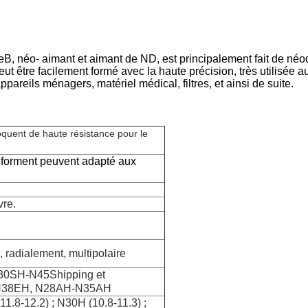
néo- aimant et aimant de ND, est principalement fait de néodym
être facilement formé avec la haute précision, très utilisée au
pareils ménagers, matériel médical, filtres, et ainsi de suite.
oquent de haute résistance pour le
forment peuvent adapté aux
vre.
 radialement, multipolaire
30SH-N45Shipping et
-N38EH, N28AH-N35AH
11.8-12.2) ; N30H (10.8-11.3) ;