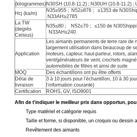
(kilogrammes)
N30SH (10.8-11.2) ; N30UH (10.8-11.2) ;
N35≥955 ; N52≥876 ; ≥1353 de N30Shipp
Hcj (ka/m)
N33AH≥2785
La TW
N35≤80 ; N52≤70 ; ≤150 de N30Shipping
(degrés
N33AH≤240
Celsius)
Les aimants permanents de terre rare d
largement utilisation dans beaucoup de sec
Application
moteurs, capteur, haut-parleur, rotors, al
vent/générateurs de vent, crochets magné
automobiles de filtres et ainsi de suite
MOQ
Des échantillons ont pu être offerts
Délai de
3 à 10 jours pour l'échantillon, 10 à 30 jou
livraison
l'information courante)
Certification
ROHS, GV, ISO9001
Afin de t'indiquer le meilleur prix dans opportun, p
Type matériel et catégorie requis
Taille et forme, si disponible, un croquis ou dessin
Revêtement des aimants