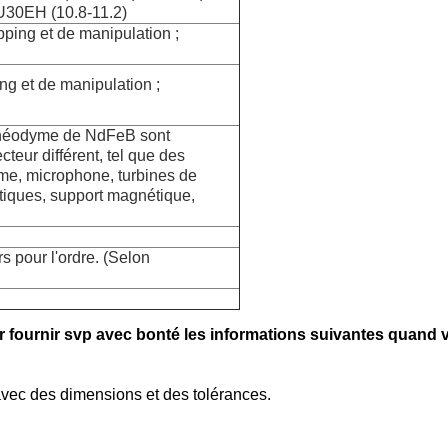
 U30EH (10.8-11.2)
ing et de manipulation ;
 et de manipulation ;
e néodyme de NdFeB sont
teur différent, tel que des
arme, microphone,
turbines de
tiques, support magnétique,
rs pour l'ordre. (Selon
our fournir svp avec bonté les informations suivantes quand
 avec des dimensions et des tolérances.