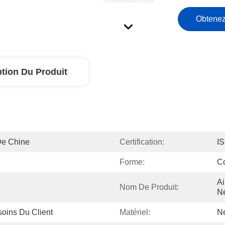
Obtenez
ption Du Produit
De Chine
Certification:
I
Forme:
C
Ai
Nom De Produit:
N
oins Du Client
Matériel:
N