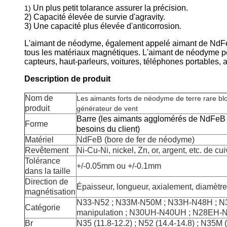
Un plus petit tolarance assurer la précision.
1)
2)
Capacité
élevée
de survie d'agravity.
3)
Une capacité
plus élevée
d'anticorrosion
.
L'aimant de néodyme, également appelé aimant de NdFeB, 
tous les matériaux magnétiques. L'aimant de néodyme peut 
capteurs, haut-parleurs, voitures, téléphones portables, ap
Description de produit
Nom de
Les aimants forts de néodyme de terre rare bl
produit
générateur de vent
Barre (les aimants agglomérés de NdFeB 
Forme
besoins du client)
Matériel
NdFeB (bore de fer de néodyme)
Revêtement
Ni-Cu-Ni, nickel, Zn, or, argent, etc. de cui
Tolérance
+/-0.05mm ou +/-0.1mm
dans la taille
Direction de
Épaisseur, longueur, axialement, diamètre,
magnétisation
N33-N52 ; N33M-N50M ; N33H-N48H ; N
Catégorie
manipulation ; N30UH-N40UH ; N28EH
Br
N35 (11.8-12.2) ; N52 (14.4-14.8) ; N35M (