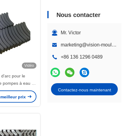
Nous contacter
Mr. Victor
marketing@vision-moulding.com
+86 136 1296 0489
Vidéo
 d'arc pour le
e pompes à eau de
Contactez-nous maintenant
 les aimants durs
meilleur prix
 de ferrite