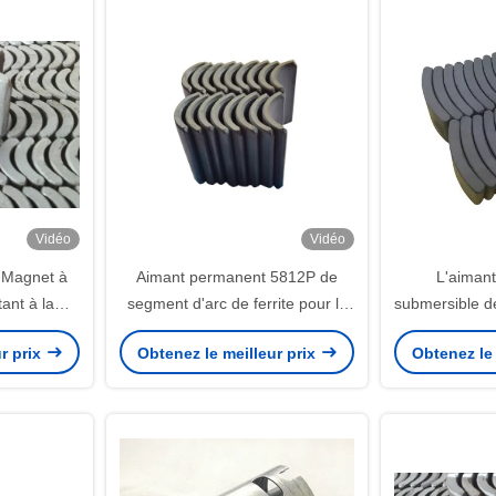
Vidéo
Vidéo
e Magnet à
Aimant permanent 5812P de
L'aimant
tant à la
segment d'arc de ferrite pour le
submersible d
erformance
redresseur sans brosse de
BLDC pompent
r prix
Obtenez le meilleur prix
Obtenez le 
oteur EPS
moteur
forts