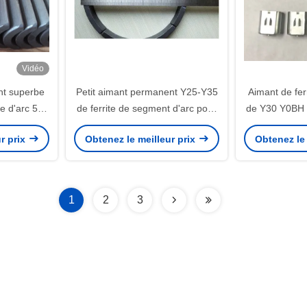
Vidéo
t superbe
Petit aimant permanent Y25-Y35
Aimant de fer
me d'arc 560
de ferrite de segment d'arc pour
de Y30 Y0BH 
moteur
le moteur de Motorcyceles
le mote
r prix
Obtenez le meilleur prix
Obtenez le 
1
2
3