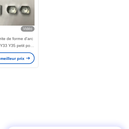
Vidéo
rite de forme d'arc
Y33 Y35 petit pour
ur de C.C 280
meilleur prix