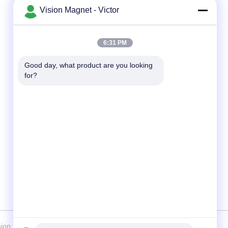
Vision Magnet - Victor
Contactez rapidement
6:31 PM
Télégramme
86-13612960489
Good day, what product are you looking 
for?
E-mail
marketing@vision-moulding.com
Adresse
3/F, Bldg F, parc industriel Hui Hong, village
JinXiaoTang, ville de Fenggang, ville de
Dongguan, province du Guangdong, Chine,
523702
n Plastics Magnetoelectricity Technology Co., Ltd. Tous les