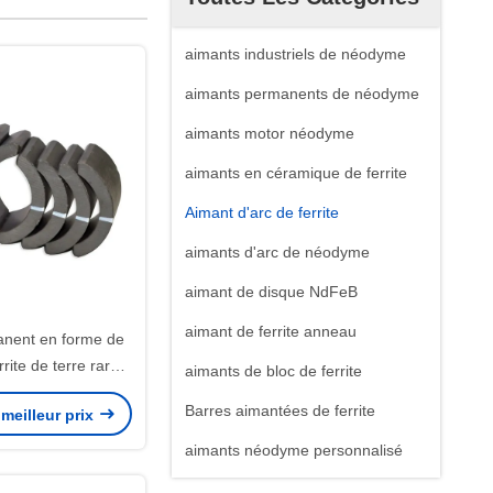
aimants industriels de néodyme
aimants permanents de néodyme
aimants motor néodyme
aimants en céramique de ferrite
Aimant d'arc de ferrite
aimants d'arc de néodyme
aimant de disque NdFeB
aimant de ferrite anneau
nent en forme de
rite de terre rare
aimants de bloc de ferrite
ylindre fait sur
Barres aimantées de ferrite
meilleur prix
de d'anneau
aimants néodyme personnalisé