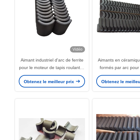
Vidéo
Aimant industriel d'arc de ferrite
Aimants en céramique
pour le moteur de tapis roulant/le
formés par arc pour
moteur pompes à eau/C.C
sans brosse de C.C 
Obtenez le meilleur prix
Obtenez le meilleu
plafond