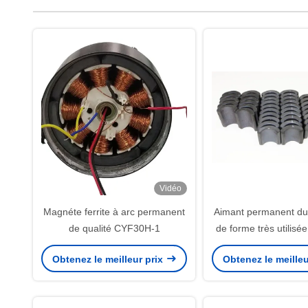
Vidéo
Magnéte ferrite à arc permanent
Aimant permanent du 
de qualité CYF30H-1
de forme très utilisée
le moteur de 
Obtenez le meilleur prix
Obtenez le meilleu