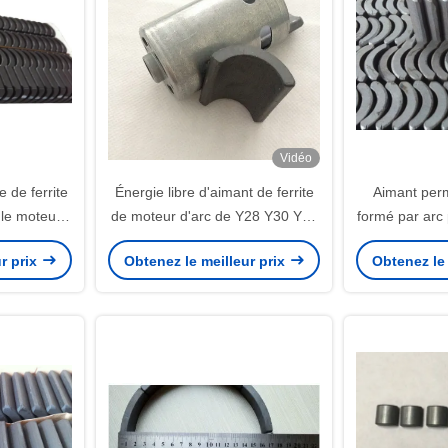
Vidéo
 de ferrite
Énergie libre d'aimant de ferrite
Aimant perm
 le moteur
de moteur d'arc de Y28 Y30 Y33
formé par arc p
de fan de
Y35 R13.15*r8.8*H21mm
de GV de m
r prix
Obtenez le meilleur prix
Obtenez le 
p