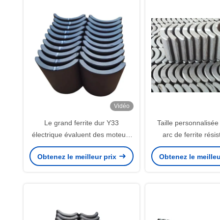
Vidéo
Le grand ferrite dur Y33
Taille personnalisé
électrique évaluent des moteurs
arc de ferrite résis
de l'aimant 190W de
corrosion à haute p
Obtenez le meilleur prix
Obtenez le meilleu
R35.5xr28.2x61x80mm
magnétique pour m