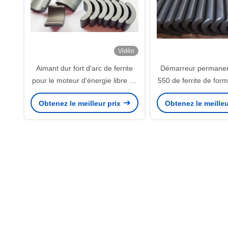
Vidéo
Aimant dur fort d'arc de ferrite
Démarreur permanen
pour le moteur d'énergie libre de
550 de ferrite de for
360 et 370 BLDC
775 aimants de 
Obtenez le meilleur prix
Obtenez le meilleu