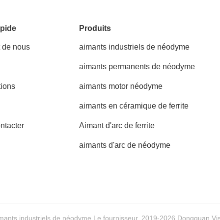
pide
Produits
t de nous
aimants industriels de néodyme
aimants permanents de néodyme
tions
aimants motor néodyme
aimants en céramique de ferrite
ntacter
Aimant d'arc de ferrite
aimants d'arc de néodyme
mants industriels de néodyme Le fournisseur. 2019-2026 Dongguan Visio