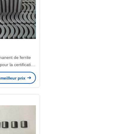
anent de ferrite
our la certification
oteur de fan de
meilleur prix
lafond