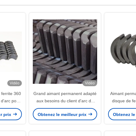
Vidéo
Vidéo
ferrite 360
Grand aimant permanent adapté
Aimant perma
 d'arc pour
aux besoins du client d'arc de
disque de fer
PMDC
ferrite pour le compresseur
d'arc de c
r prix
Obtenez le meilleur prix
Obtenez le 
52.12*50.18*7.27 millimètre
comman