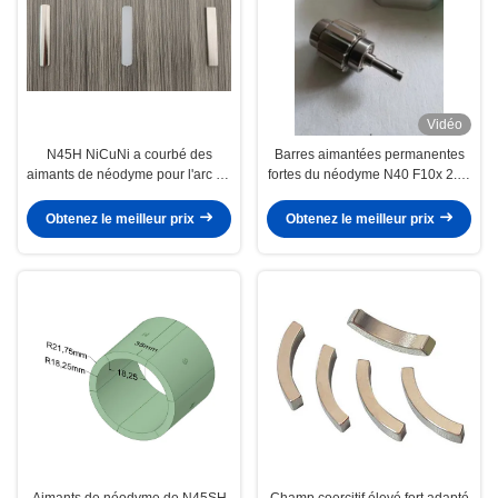
Vidéo
N45H NiCuNi a courbé des
Barres aimantées permanentes
aimants de néodyme pour l'arc de
fortes du néodyme N40 F10x 2.5x
moteur de BLDC forme
2mm pour le rotor de moteur de
58X9.95X3mm
moteur
Obtenez le meilleur prix
Obtenez le meilleur prix
Aimants de néodyme de N45SH
Champ coercitif élevé fort adapté