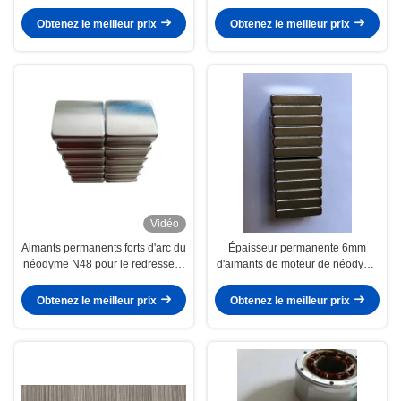
prototype de moteur
moteur R52.4 X R41.3 X.25
millimètre de BLDC
Obtenez le meilleur prix
Obtenez le meilleur prix
Vidéo
Aimants permanents forts d'arc du
Épaisseur permanente 6mm
néodyme N48 pour le redresseur
d'aimants de moteur de néodyme
de moteur de moteur
formée par arc de NdFeB
Obtenez le meilleur prix
Obtenez le meilleur prix