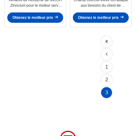
Zinncium pour le moteur servo
aux besoins du client de
BLDC SAC90S25/3/TB/pi/EY-
néodyme d'aimants permanents
2048
de moteur
Obtenez le meilleur prix
Obtenez le meilleur prix
1
2
3