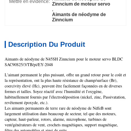
Mettre en évidence:
Zinncium de moteur servo
, 
Aimants de néodyme de 
Zinncium
Description Du Produit
Aimants de néodyme de N45SH Zinncium pour le moteur servo BLDC
SAC90S25/3/TB/pi/EY-2048
L'aimant permanent le plus puissant, offre un grand retour pour le coût et
la représentation, ont la plus haute résistance de champ/surface (Br),
coercivity élevé (Hc), peuvent être facilement façonnées en de diverses
formes et tailles. Soyez réactif avec l'humidité et l'oxygène,
habituellement fournis par l'électrodéposition (nickel, zinc, Passivatation,
revêtement époxyde, etc.).
Les aimants permanents de terre rare de néodyme de NdfeB sont
largement utilisation dans beaucoup de secteur, tel que des moteurs,
capteur, haut-parleur, rotors, alarme, microphone, turbines de
vent/générateurs de vent, crochets magnétiques, support magnétique,
filtre des automoblies et ainsi de suite.