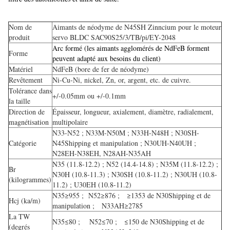
Nom de
Aimants de néodyme de N45SH Zinncium pour le moteur
produit
servo BLDC SAC90S25/3/TB/pi/EY-2048
Arc formé (les aimants agglomérés de NdFeB forment
Forme
peuvent adapté aux besoins du client)
Matériel
NdFeB (bore de fer de néodyme)
Revêtement
Ni-Cu-Ni, nickel, Zn, or, argent, etc. de cuivre.
Tolérance dans
+/-0.05mm ou +/-0.1mm
la taille
Direction de
Épaisseur, longueur, axialement, diamètre, radialement,
magnétisation
multipolaire
N33-N52 ; N33M-N50M ; N33H-N48H ; N30SH-
Catégorie
N45Shipping et manipulation ; N30UH-N40UH ;
N28EH-N38EH, N28AH-N35AH
N35 (11.8-12.2) ; N52 (14.4-14.8) ; N35M (11.8-12.2) ;
Br
N30H (10.8-11.3) ; N30SH (10.8-11.2) ; N30UH (10.8-
(kilogrammes)
11.2) ; U30EH (10.8-11.2)
N35≥955 ; N52≥876 ; ≥1353 de N30Shipping et de
Hcj (ka/m)
manipulation ; N33AH≥2785
La TW
N35≤80 ; N52≤70 ; ≤150 de N30Shipping et de
(degrés