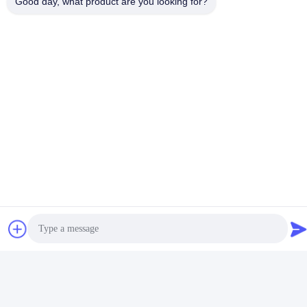
Good day, what product are you looking for?
Emballage standard pour que le transport de mer et d'air, le carton
de boîte avec le sac en plastique ou la boîte composée de conseil
protège les aimants.
Ou pour la demande de client.