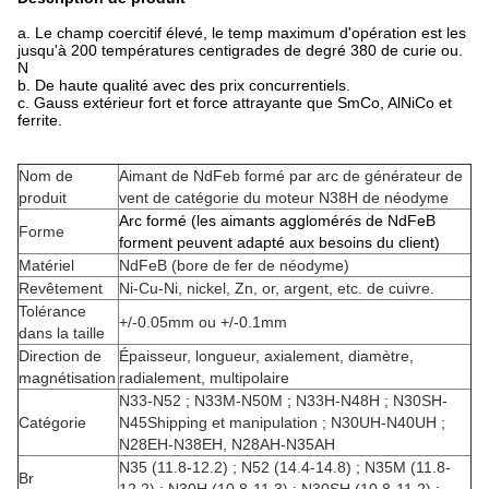
a.
Le champ coercitif élevé, le temp maximum d'opération est les
jusqu'à 200 températures centigrades de degré 380 de curie ou.
N
b. De haute qualité avec des prix concurrentiels.
c. Gauss extérieur fort et force attrayante que SmCo, AlNiCo et
ferrite.
Nom de
Aimant de NdFeb formé par arc de générateur de
produit
vent de catégorie du moteur N38H de néodyme
Arc formé (les aimants agglomérés de NdFeB
Forme
forment peuvent adapté aux besoins du client)
Matériel
NdFeB (bore de fer de néodyme)
Revêtement
Ni-Cu-Ni, nickel, Zn, or, argent, etc. de cuivre.
Tolérance
+/-0.05mm ou +/-0.1mm
dans la taille
Direction de
Épaisseur, longueur, axialement, diamètre,
magnétisation
radialement, multipolaire
N33-N52 ; N33M-N50M ; N33H-N48H ; N30SH-
Catégorie
N45Shipping et manipulation ; N30UH-N40UH ;
N28EH-N38EH, N28AH-N35AH
N35 (11.8-12.2) ; N52 (14.4-14.8) ; N35M (11.8-
Br