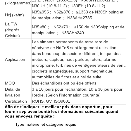
12.2) ; N30H (10.8-11.3) ; N30SH (10.8-11.2) ;
(kilogrammes)
N30UH (10.8-11.2) ; U30EH (10.8-11.2)
N35≥955 ; N52≥876 ; ≥1353 de N30Shipping et
Hcj (ka/m)
de manipulation ; N33AH≥2785
La TW
N35≤80 ; N52≤70 ; ≤150 de N30Shipping et de
(degrés
manipulation ; N33AH≤240
Celsius)
Les aimants permanents de terre rare de
néodyme de NdFeB sont largement utilisation
dans beaucoup de secteur différent, tel que des
Application
moteurs, capteur, haut-parleur, rotors, alarme,
microphone,
turbines de vent/générateurs de vent,
crochets magnétiques, support magnétique,
automobiles de filtres et ainsi de suite
MOQ
Des échantillons ont pu être offerts
Délai de
3 à 10 jours pour l'échantillon, 10 à 30 jours pour
livraison
l'ordre. (Selon l'information courante)
Certification
ROHS, GV, ISO9001
Afin de t'indiquer le meilleur prix dans opportun, pour
fournir svp avec bonté les informations suivantes quand
vous envoyez l'enquête :
Type matériel et catégorie requis