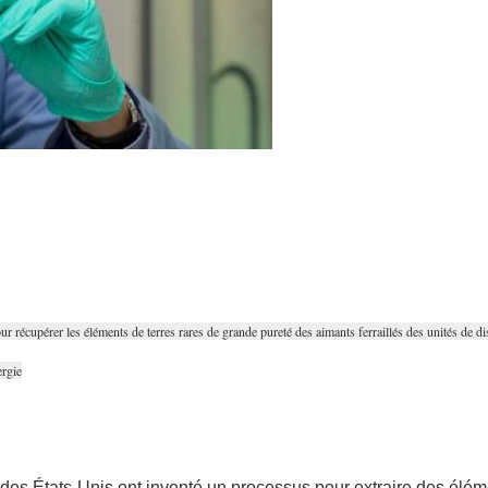
cupérer les éléments de terres rares de grande pureté des aimants ferraillés des unités de dis
ergie
es États-Unis ont inventé un processus pour extraire des élément