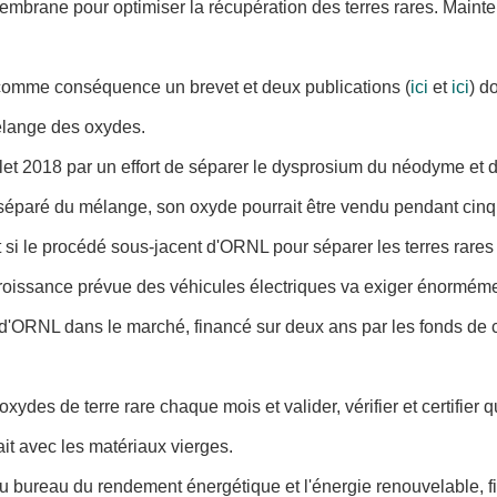
 membrane pour optimiser la récupération des terres rares. Main
t comme conséquence un brevet et deux publications (
ici
et
ici
) d
élange des oxydes.
et 2018 par un effort de séparer le dysprosium du néodyme et 
séparé du mélange, son oxyde pourrait être vendu pendant cinq 
i le procédé sous-jacent d'ORNL pour séparer les terres rares 
croissance prévue des véhicules électriques va exiger énormément
us d'ORNL dans le marché, financé sur deux ans par les fonds de
ydes de terre rare chaque mois et valider, vérifier et certifier 
ait avec les matériaux vierges.
u bureau du rendement énergétique et l'énergie renouvelable, fi