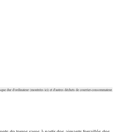
que dur d'ordinateur (montrées ici) et d'autres déchets de courrier-consommateur.
s de terres rares à partir des aimants ferraillés des