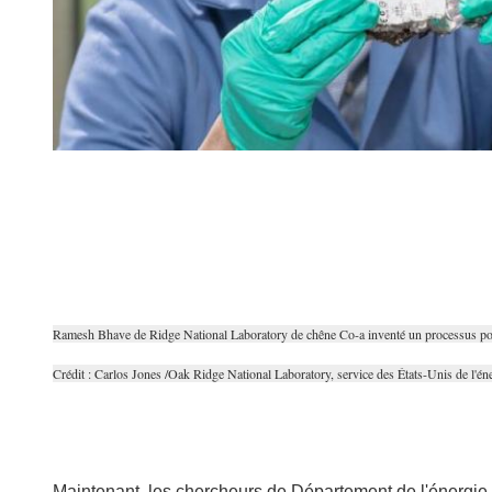
Ramesh Bhave de Ridge National Laboratory de chêne Co-a inventé un processus pour ré
Crédit : Carlos Jones /Oak Ridge National Laboratory, service des États-Unis de l'én
Maintenant, les chercheurs de Département de l'énergie d