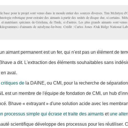
 de base pour le projet sont venus dans le monde entier des sources diverses. Tim McIntyre d
nologie robotique pour extraire des aimants à partir des unités de disque dur, si certains. Mé
 et matériaux spéciaux de Grishma, de l'Inde, si d'autres. Les plus grands aimants sont venu
0 kilogrammes) d'aimants de néodyme-fer-bore. Crédit : Carlos Jones /Oak Ridge National Labo
 aimant permanent est un fer, qui n'est pas un élément de terr
Bhave a dit. L'extraction des éléments souhaitables sans indésir
 en aval.
 critiques de
la DAINE, ou CMI, pour la recherche de séparations
RNL est un membre de l'équipe de fondation de CMI, un hub d'
ncé. Bhave « extrayant » d'une solution acide avec les membran
un processus simple qui écrase et traite des aimants
et
une alte
nauté scientifique développe des processus pour les réutiliser.