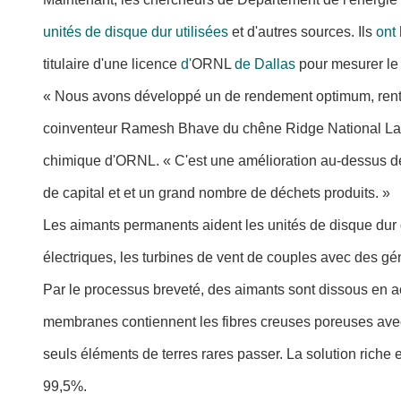
unités de disque dur utilisées
et d'autres sources. Ils
ont
titulaire d'une licence
d'
ORNL
de Dallas
pour mesurer le 
« Nous avons développé un de rendement optimum, rentabl
coinventeur Ramesh Bhave du chêne Ridge National Labo
chimique d'ORNL. « C'est une amélioration au-dessus de
de capital et et un grand nombre de déchets produits. »
Les aimants permanents aident les unités de disque dur d
électriques, les turbines de vent de couples avec des géné
Par le processus breveté, des aimants sont dissous en ac
membranes contiennent les fibres creuses poreuses avec un 
seuls éléments de terres rares passer. La solution riche 
99,5%.