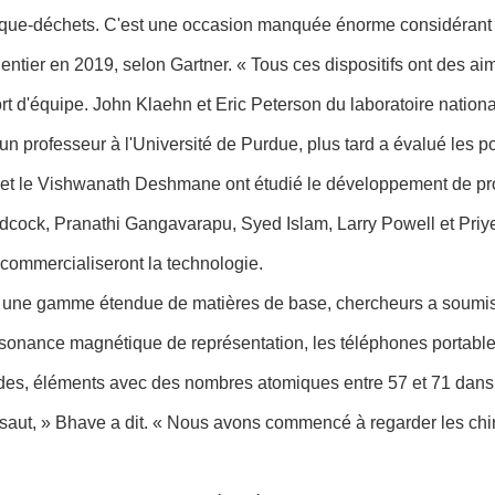
nique-déchets. C'est une occasion manquée énorme considérant 
entier en 2019,
selon Gartner
. « Tous ces dispositifs ont des ai
t d'équipe. John Klaehn et Eric Peterson du laboratoire nationa
 un professeur à l'Université de Purdue, plus tard a évalué les p
et le Vishwanath Deshmane ont étudié le développement de proc
cock, Pranathi Gangavarapu, Syed Islam, Larry Powell et Priyes
i commercialiseront la technologie.
vers une gamme étendue de matières de base, chercheurs a soumi
sonance magnétique de représentation, les téléphones portables
nides, éléments avec des nombres atomiques entre 57 et 71 dans
aut, » Bhave a dit. « Nous avons commencé à regarder les chim