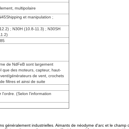
lement, multipolaire
Shipping et manipulation ;
H
-12.2) ; N30H (10.8-11.3) ; N30SH
11.2)
785
yme de NdFeB sont largement
el que des moteurs, capteur, haut-
 vent/générateurs de vent, crochets
filtres et ainsi de suite
 l'ordre. (Selon l'information
tions généralement industrielles. Aimants de néodyme d'arc et le champ 