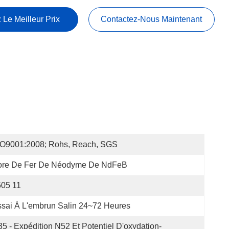
 Le Meilleur Prix
Contactez-Nous Maintenant
SO9001:2008; Rohs, Reach, SGS
ore De Fer De Néodyme De NdFeB
505 11
sai À L'embrun Salin 24~72 Heures
5 - Expédition N52 Et Potentiel D'oxydation-