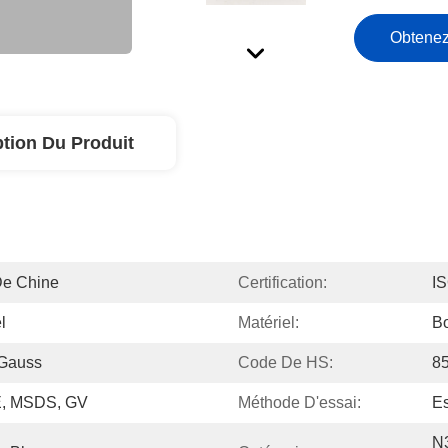
Obtenez
ption Du Produit
De Chine
Certification:
I
l
Matériel:
B
 Gauss
Code De HS:
8
, MSDS, GV
Méthode D'essai:
Es
N3