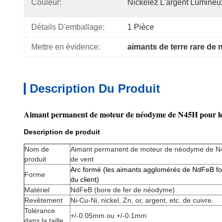
Couleur:
Nickelez L'argent Lumineu
Détails D'emballage:
1 Pièce
Mettre en évidence:
aimants de terre rare de
Description Du Produit
Aimant permanent de moteur de néodyme de N45H pour le 
Description de produit
Nom de
Aimant permanent de moteur de néodyme de N45
produit
de vent
Arc formé (les aimants agglomérés de NdFeB f
Forme
du client)
Matériel
NdFeB (bore de fer de néodyme)
Revêtement
Ni-Cu-Ni, nickel, Zn, or, argent, etc. de cuivre.
Tolérance
+/-0.05mm ou +/-0.1mm
dans la taille