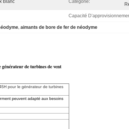
x Blanc
Catégorie:
Ré
Capacité D'approvisionnemen
 néodyme
, 
aimants de bore de fer de néodyme
générateur de turbines de vent
H pour le générateur de turbines
orment peuvent adapté aux besoins