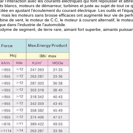
'interaction avec les courants électriques qui font repousser et attirer
ts blancs, moteurs de démarreur, turbines et juste au sujet de tout ce q
tée en ajustant l'écoulement du courant électrique. Les outils et l'équi
her mais les moteurs sans brosse efficaces ont augmenté leur vie de pe
bine de vent, le moteur de C.C, le moteur à courant alternatif, le mote
ue dans l'industrie de l'automobile.
yme de segment, de terre rare, aimant fort superbe, aimants puissant