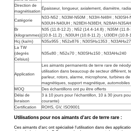
Direction de
Épaisseur, longueur, axialement, diamètre, radia
magnétisation
N33-N52 ; N33M-N50M ; N33H-N48H ; N30SH-N45
Catégorie
N30UH-N40UH ; N28EH-N38EH, N28AH-N35A
Br
N35 (11.8-12.2) ; N52 (14.4-14.8) ; N35M (11.8
(kilogrammes)
(10.8-11.2) ; N30UH (10.8-11.2) ; U30EH (10.8-
Hcj (ka/m)
N35≥955 ; N52≥876 ; N30SH≥1353 ; N33AH≥2
La TW
(degrés
N35≤80 ; N52≤70 ; N30SH≤150 ; N33AH≤240
Celsius)
Les aimants permanents de terre rare de néod
utilisation dans beaucoup de secteur différent, t
Application
parleur, rotors, alarme, microphone, turbines de
magnétiques, support magnétique, automobiles de 
MOQ
Des échantillons ont pu être offerts
Délai de
3 à 10 jours pour l'échantillon, 10 à 30 jours pour
livraison
courante)
Certification
ROHS, GV, ISO9001
Utilisations pour nos aimants d'arc de terre rare :
Ces aimants d'arc ont spécialisé l'utilisation dans des applica