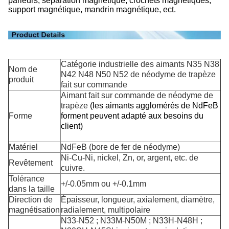
parleurs, séparation magnétique, crochets magnétiques,
support magnétique, mandrin magnétique, ect.
Catégorie industrielle des aimants N35 N38
Nom de
N42 N48 N50 N52 de néodyme de trapèze
produit
fait sur commande
Aimant fait sur commande de néodyme de
trapèze
(les aimants agglomérés de NdFeB
Forme
forment peuvent adapté aux besoins du
client)
Matériel
NdFeB (bore de fer de néodyme)
Ni-Cu-Ni, nickel, Zn, or, argent, etc. de
Revêtement
cuivre.
Tolérance
+/-0.05mm ou +/-0.1mm
dans la taille
Direction de
Épaisseur, longueur, axialement, diamètre,
magnétisation
radialement, multipolaire
N33-N52 ; N33M-N50M ; N33H-N48H ;