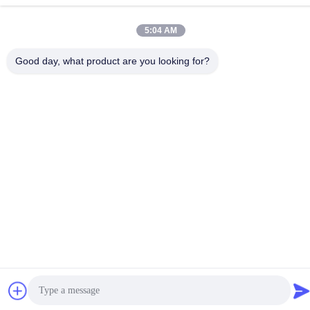
3/F, Bldg F, parc industriel Hui Hong, village JinXiaoTang,
ville de Fenggang, ville de Dongguan, province du
Guangdong, Chine, 523702
5:04 AM
Good day, what product are you looking for?
Politique de confidentialité
|
Plan du site
Chine Bonne qualité aimants industriels de néodyme Le
fournisseur. 2019-2026 Dongguan Vision Plastics
Magnetoelectricity Technology Co., Ltd. Tous les droits réservés.