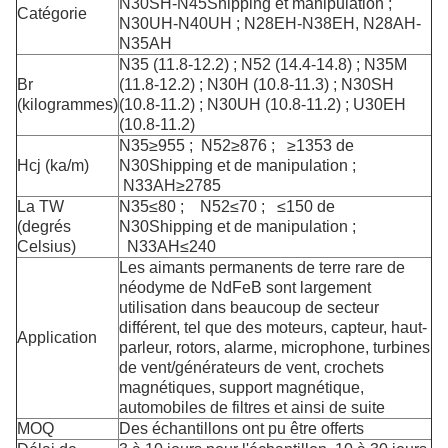
N30SH-N45Shipping et manipulation ;
Catégorie
N30UH-N40UH ; N28EH-N38EH, N28AH-
N35AH
N35 (11.8-12.2) ; N52 (14.4-14.8) ; N35M
Br
(11.8-12.2) ; N30H (10.8-11.3) ; N30SH
(kilogrammes)
(10.8-11.2) ; N30UH (10.8-11.2) ; U30EH
(10.8-11.2)
N35≥955 ; N52≥876 ; ≥1353 de
Hcj (ka/m)
N30Shipping et de manipulation ;
N33AH≥2785
La TW
N35≤80 ; N52≤70 ; ≤150 de
(degrés
N30Shipping et de manipulation ;
Celsius)
N33AH≤240
Les aimants permanents de terre rare de
néodyme de NdFeB sont largement
utilisation dans beaucoup de secteur
différent, tel que des moteurs, capteur, haut-
Application
parleur, rotors, alarme, microphone,
turbines
de vent/générateurs de vent, crochets
magnétiques, support magnétique,
automobiles de filtres et ainsi de suite
MOQ
Des échantillons ont pu être offerts