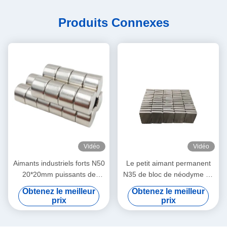
Produits Connexes
Vidéo
Vidéo
Aimants industriels forts N50
Le petit aimant permanent
20*20mm puissants de
N35 de bloc de néodyme de
néodyme de zingage
terre rare l'utilisation
Obtenez le meilleur
Obtenez le meilleur
universelle de zingage
prix
prix