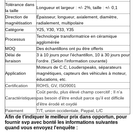
Tolérance dans
Longueur et largeur : +/- 2%, taille : +/- 0,1
la taille
Direction de
Épaisseur, longueur, axialement, diamètre,
magnétisation
radialement, multipolaire
Catégorie
Y25, Y30, Y33, Y35
Technologie transformatrice en céramique
Processus
agglomérée
MOQ
Des échantillons ont pu être offerts
Délai de
3 à 10 jours pour l'échantillon, 10 à 30 jours pour
livraison
l'ordre. (Selon l'information courante)
Moteurs de C.C, Louderspeaks, séparateurs
Application
magnétiques, capteurs des véhicules à moteur,
éducations, etc.
Certification
ROHS, GV, ISO9001
Coût perdu, plus élevé champ coercitif ; Il n'a
Caractéristiques
pas besoin d'être enduit parce qu'il est difficile
d'être érodé et oxydé
Paiement
T/T, union occidentale, Paypal, L/C
Afin de t'indiquer le meilleur prix dans opportun, pour
fournir svp avec bonté les informations suivantes
quand vous envoyez l'enquête :