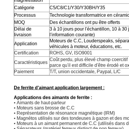
magnétisation
Catégorie
C5/C8/C1/Y30/Y30BH/Y35
Processus
Technologie transformatrice en céram
MOQ
Des échantillons ont pu être offerts
Délai de
3 à 10 jours pour l'échantillon, 10 à 30 
livraison
l'information courante)
Moteurs de C.C, Louderspeaks, sépara
Application
véhicules à moteur, éducations, etc.
Certification
ROHS, GV, ISO9001
Coût perdu, plus élevé champ coercitif ;
Caractéristiques
parce qu'il est difficile d'être érodé et 
Paiement
T/T, union occidentale, Paypal, L/C
De ferrite d'aimant application largement :
Applications des aimants de ferrite :
• Aimants de haut-parleur
• Moteurs sans brosse de C.C
• Représentation de résonance magnétique (IRM)
• Magnétos utilisés sur des tondeuses à gazon et des mo
• Moteurs à un aimant permanent de C.C (utilisés dans d
• Séparateurs (matériel ferreux distinct de non ferreux)