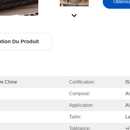
Obtenez
ption Du Produit
De Chine
Certification:
I
Composé:
Ai
Application:
Ai
Taille:
L
Tolérance:
+/