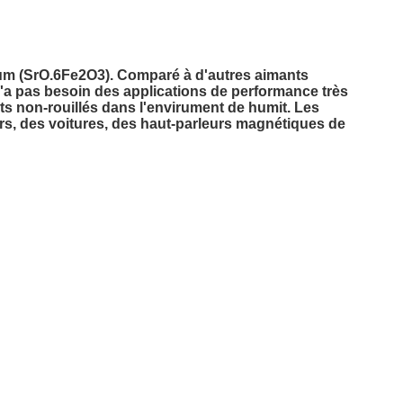
ntium (SrO.6Fe2O3). Comparé à d'autres aimants
 n'a pas besoin des applications de performance très
nts non-rouillés dans l'envirument de humit. Les
urs, des voitures, des haut-parleurs magnétiques de