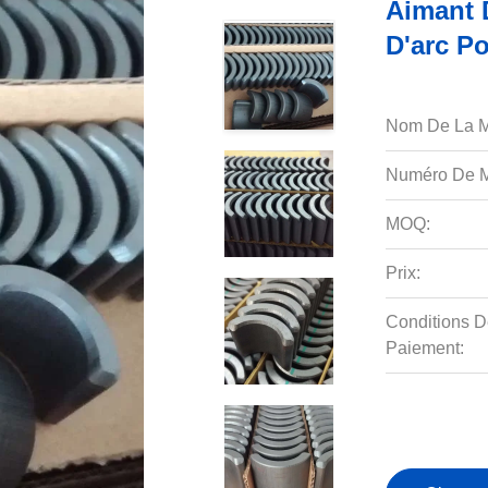
Aimant 
D'arc Po
Nom De La M
Numéro De M
MOQ:
Prix:
Conditions D
Paiement: