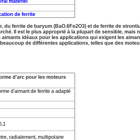
rai matériel
ation de ferrite
te, du ferrite de baryum (BaO.6Fe2O3) et de ferrite de stro
ché. Il est le plus approprié à la plupart de sensible, mais
s aimants idéaux pour les applications qui exigent les aima
s beaucoup de différentes applications, telles que des mote
forme d'arc pour les moteurs
orme d'aimant de ferrite a adapté
0,1
re, radialement, multipolaire