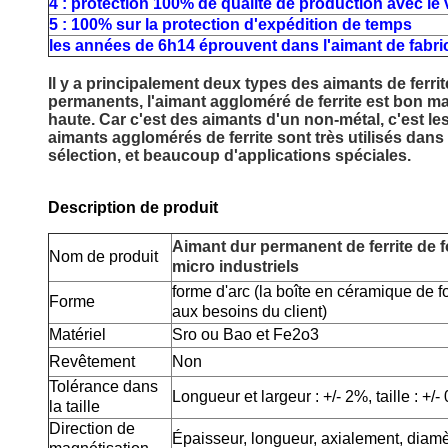
4 : protection 100% de qualité de production avec le v
5 : 100% sur la protection d'expédition de temps
les années de 6h14 éprouvent dans l'aimant de fabric
Il y a principalement deux types des aimants de ferri
permanents, l'aimant aggloméré de ferrite est bon mar
haute. Car c'est des aimants d'un non-métal, c'est le
aimants agglomérés de ferrite sont très utilisés dan
sélection, et beaucoup d'applications spéciales.
Description de produit
Aimant dur permanent de ferrite de 
Nom de produit
micro industriels
forme d'arc (la boîte en céramique de f
Forme
aux besoins du client)
Matériel
Sro ou Bao et Fe2o3
Revêtement
Non
Tolérance dans
Longueur et largeur : +/- 2%, taille : +/- 
la taille
Direction de
Épaisseur, longueur, axialement, diamèt