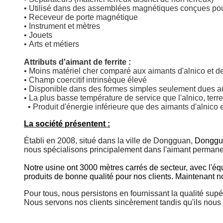
• Utilisé dans des assemblées magnétiques conçues pour 
• Receveur de porte magnétique
• Instrument et mètres
• Jouets
• Arts et métiers
Attributs d'aimant de ferrite :
• Moins matériel cher comparé aux aimants d'alnico et de
• Champ coercitif intrinsèque élevé
• Disponible dans des formes simples seulement dues au
• La plus basse température de service que l'alnico, ter
• Produit d'énergie inférieure que des aimants d'alnico e
La société présentent :
Établi en 2008, situé dans la ville de Dongguan,
Dongguan
nous spécialisons principalement dans l'aimant permanen
Notre usine ont 3000 mètres carrés de secteur, avec l'éq
produits de bonne qualité pour nos clients. Maintenant n
Pour tous, nous persistons en fournissant la qualité supé
Nous servons nos clients sincèrement tandis qu'ils nous t