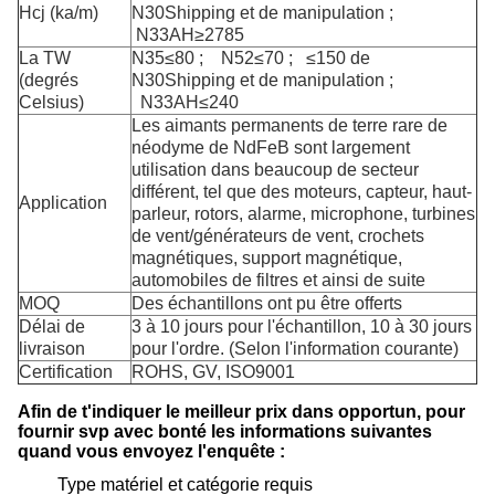
Hcj (ka/m)
N30Shipping et de manipulation ;
N33AH≥2785
La TW
N35≤80 ; N52≤70 ; ≤150 de
(degrés
N30Shipping et de manipulation ;
Celsius)
N33AH≤240
Les aimants permanents de terre rare de
néodyme de NdFeB sont largement
utilisation dans beaucoup de secteur
différent, tel que des moteurs, capteur, haut-
Application
parleur, rotors, alarme, microphone,
turbines
de vent/générateurs de vent, crochets
magnétiques, support magnétique,
automobiles de filtres et ainsi de suite
MOQ
Des échantillons ont pu être offerts
Délai de
3 à 10 jours pour l'échantillon, 10 à 30 jours
livraison
pour l'ordre. (Selon l'information courante)
Certification
ROHS, GV, ISO9001
Afin de t'indiquer le meilleur prix dans opportun, pour
fournir svp avec bonté les informations suivantes
quand vous envoyez l'enquête :
Type matériel et catégorie requis