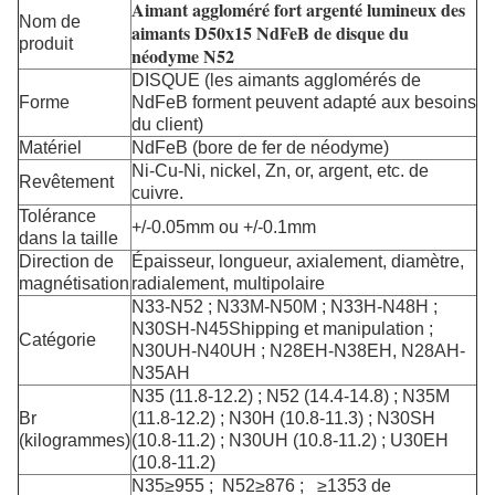
Aimant aggloméré fort argenté lumineux des
Nom de
aimants D50x15 NdFeB de disque du
produit
néodyme N52
DISQUE (les aimants agglomérés de
Forme
NdFeB forment peuvent adapté aux besoins
du client)
Matériel
NdFeB (bore de fer de néodyme)
Ni-Cu-Ni, nickel, Zn, or, argent, etc. de
Revêtement
cuivre.
Tolérance
+/-0.05mm ou +/-0.1mm
dans la taille
Direction de
Épaisseur, longueur, axialement, diamètre,
magnétisation
radialement, multipolaire
N33-N52 ; N33M-N50M ; N33H-N48H ;
N30SH-N45Shipping et manipulation ;
Catégorie
N30UH-N40UH ; N28EH-N38EH, N28AH-
N35AH
N35 (11.8-12.2) ; N52 (14.4-14.8) ; N35M
Br
(11.8-12.2) ; N30H (10.8-11.3) ; N30SH
(kilogrammes)
(10.8-11.2) ; N30UH (10.8-11.2) ; U30EH
(10.8-11.2)
N35≥955 ; N52≥876 ; ≥1353 de