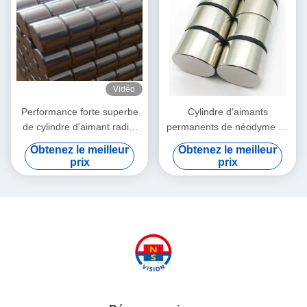
Vidéo
Performance forte superbe
Cylindre d'aimants
de cylindre d'aimant radial
permanents de néodyme de
pneumatique de néodyme
la longue durée N40H pour
Obtenez le meilleur
Obtenez le meilleur
haute
les produits médicaux
prix
prix