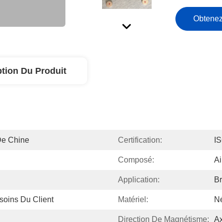
Obtenez
ption Du Produit
De Chine
Certification:
I
Composé:
A
Application:
Br
soins Du Client
Matériel:
N
Direction De Magnétisme:
Ax