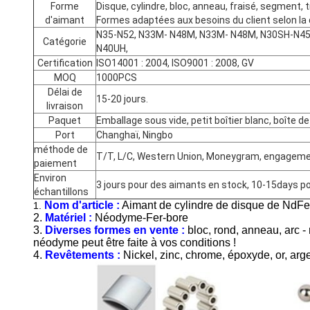
Forme
Disque, cylindre, bloc, anneau, fraisé, segment, 
d'aimant
Formes adaptées aux besoins du client selon la
N35-N52, N33M- N48M, N33M- N48M, N30SH-N45S
Catégorie
N40UH,
Certification
ISO14001 : 2004, ISO9001 : 2008, GV
MOQ
1000PCS
Délai de
15-20 jours.
livraison
Paquet
Emballage sous vide, petit boîtier blanc, boîte 
Port
Changhaï, Ningbo
méthode de
T/T, L/C, Western Union, Moneygram, engagem
paiement
Environ
3 jours pour des aimants en stock, 10-15days po
échantillons
Nom d'article :
Aimant de cylindre de disque de Nd
1.
2.
Matériel :
Néodyme-Fer-bore
3.
Diverses formes en vente :
bloc, rond, anneau, arc 
néodyme peut être faite à vos conditions !
4.
Revêtements :
Nickel, zinc, chrome, époxyde, or, arge