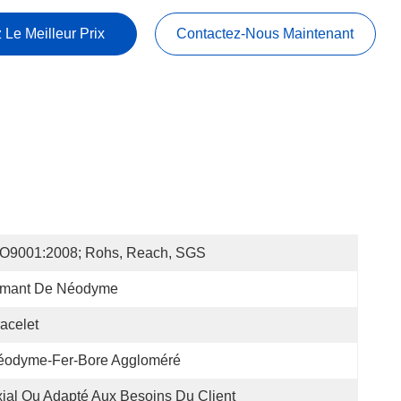
 Le Meilleur Prix
Contactez-Nous Maintenant
SO9001:2008; Rohs, Reach, SGS
imant De Néodyme
acelet
éodyme-Fer-Bore Aggloméré
ial Ou Adapté Aux Besoins Du Client