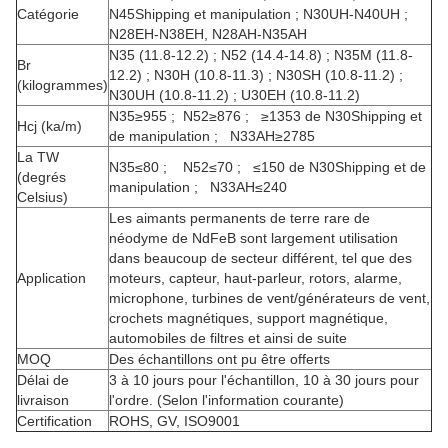
Catégorie
N45Shipping et manipulation ; N30UH-N40UH ;
N28EH-N38EH, N28AH-N35AH
N35 (11.8-12.2) ; N52 (14.4-14.8) ; N35M (11.8-
Br
12.2) ; N30H (10.8-11.3) ; N30SH (10.8-11.2) ;
(kilogrammes)
N30UH (10.8-11.2) ; U30EH (10.8-11.2)
N35≥955 ; N52≥876 ; ≥1353 de N30Shipping et
Hcj (ka/m)
de manipulation ; N33AH≥2785
La TW
N35≤80 ; N52≤70 ; ≤150 de N30Shipping et de
(degrés
manipulation ; N33AH≤240
Celsius)
Les aimants permanents de terre rare de
néodyme de NdFeB sont largement utilisation
dans beaucoup de secteur différent, tel que des
Application
moteurs, capteur, haut-parleur, rotors, alarme,
microphone,
turbines de vent/générateurs de vent,
crochets magnétiques, support magnétique,
automobiles de filtres et ainsi de suite
MOQ
Des échantillons ont pu être offerts
Délai de
3 à 10 jours pour l'échantillon, 10 à 30 jours pour
livraison
l'ordre. (Selon l'information courante)
Certification
ROHS, GV, ISO9001