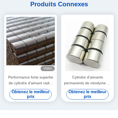
Produits Connexes
Vidéo
Performance forte superbe
Cylindre d'aimants
de cylindre d'aimant radial
permanents de néodyme de
pneumatique de néodyme
la longue durée N40H pour
Obtenez le meilleur
Obtenez le meilleur
haute
les produits médicaux
prix
prix