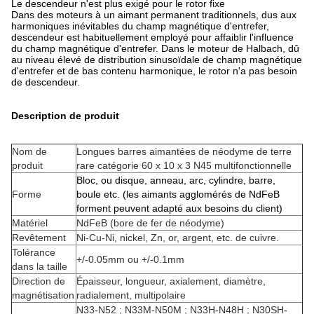
Le descendeur n'est plus exigé pour le rotor fixe
Dans des moteurs à un aimant permanent traditionnels, dus aux
harmoniques inévitables du champ magnétique d'entrefer,
descendeur est habituellement employé pour affaiblir l'influence
du champ magnétique d'entrefer. Dans le moteur de Halbach, dû
au niveau élevé de distribution sinusoïdale de champ magnétique
d'entrefer et de bas contenu harmonique, le rotor n'a pas besoin
de descendeur.
Description de produit
Nom de
Longues barres aimantées de néodyme de terre
produit
rare catégorie 60 x 10 x 3 N45 multifonctionnelle
Bloc, ou disque, anneau, arc, cylindre, barre,
Forme
boule etc. (les aimants agglomérés de NdFeB
forment peuvent adapté aux besoins du client)
Matériel
NdFeB (bore de fer de néodyme)
Revêtement
Ni-Cu-Ni, nickel, Zn, or, argent, etc. de cuivre.
Tolérance
+/-0.05mm ou +/-0.1mm
dans la taille
Direction de
Épaisseur, longueur, axialement, diamètre,
magnétisation
radialement, multipolaire
N33-N52 ; N33M-N50M ; N33H-N48H ; N30SH-