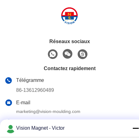
Réseaux sociaux
Contactez rapidement
Télégramme
86-13612960489
E-mail
marketing@vision-moulding.com
Adresse
Vision Magnet - Victor
3/F, Bldg F, parc industriel Hui Hong, village JinXiaoTang,
ville de Fenggang, ville de Dongguan, province du