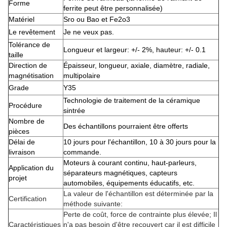
Forme
ferrite peut être personnalisée)
Matériel
Sro ou Bao et Fe2o3
Le revêtement
Je ne veux pas.
Tolérance de
Longueur et largeur: +/- 2%, hauteur: +/- 0.1
taille
Direction de
Épaisseur, longueur, axiale, diamètre, radiale,
magnétisation
multipolaire
Grade
Y35
Technologie de traitement de la céramique
Procédure
sintrée
Nombre de
Des échantillons pourraient être offerts
pièces
Délai de
10 jours pour l'échantillon, 10 à 30 jours pour la
livraison
commande.
Moteurs à courant continu, haut-parleurs,
Application du
séparateurs magnétiques, capteurs
projet
automobiles, équipements éducatifs, etc.
La valeur de l'échantillon est déterminée par la
Certification
méthode suivante:
Perte de coût, force de contrainte plus élevée; Il
Caractéristiques
n'a pas besoin d'être recouvert car il est difficile