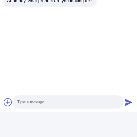
Good day, what product are you looking for?
Dans le "orienté vers les gens, la technologie pour
changer la vie, engagé dans le progrès de la
technologie NdFeB des terres rares, adhérer à
répondre aux besoins des clients," l' objectif de
fournir une qualité élevée et des prix compétitifs aux
clients nationaux et étrangers pour fournir une
variété de spécifications, la personnalisation des
produits de performance, atteindre le gagnant-
gagnant et l'avantage mutuel, travailler ensemble
pour créer un brillant demain.