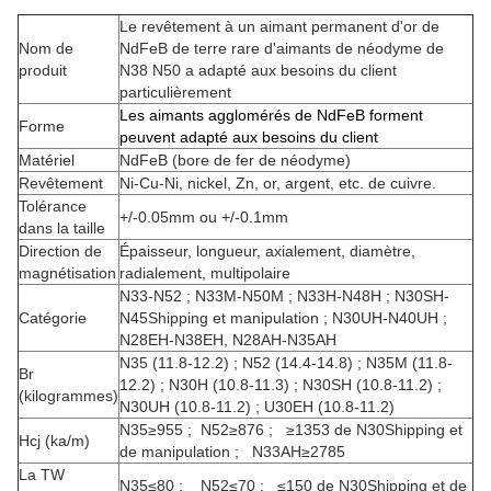
Le revêtement à un aimant permanent d'or de
Nom de
NdFeB de terre rare d'aimants de néodyme de
produit
N38 N50 a adapté aux besoins du client
particulièrement
Les aimants agglomérés de NdFeB forment
Forme
peuvent adapté aux besoins du client
Matériel
NdFeB (bore de fer de néodyme)
Revêtement
Ni-Cu-Ni, nickel, Zn, or, argent, etc. de cuivre.
Tolérance
+/-0.05mm ou +/-0.1mm
dans la taille
Direction de
Épaisseur, longueur, axialement, diamètre,
magnétisation
radialement, multipolaire
N33-N52 ; N33M-N50M ; N33H-N48H ; N30SH-
Catégorie
N45Shipping et manipulation ; N30UH-N40UH ;
N28EH-N38EH, N28AH-N35AH
N35 (11.8-12.2) ; N52 (14.4-14.8) ; N35M (11.8-
Br
12.2) ; N30H (10.8-11.3) ; N30SH (10.8-11.2) ;
(kilogrammes)
N30UH (10.8-11.2) ; U30EH (10.8-11.2)
N35≥955 ; N52≥876 ; ≥1353 de N30Shipping et
Hcj (ka/m)
de manipulation ; N33AH≥2785
La TW
N35≤80 ; N52≤70 ; ≤150 de N30Shipping et de