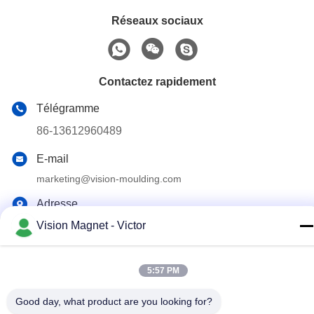
Réseaux sociaux
Contactez rapidement
Télégramme
86-13612960489
E-mail
marketing@vision-moulding.com
Adresse
3/F, Bldg F, parc industriel Hui Hong, village JinXiaoTang,
Vision Magnet - Victor
ville de Fenggang, ville de Dongguan, province du
Guangdong, Chine, 523702
5:57 PM
Politique de confidentialité
|
Plan du site
Good day, what product are you looking for?
Chine Bonne qualité aimants industriels de néodyme Le