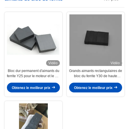
Vidéo
Vidéo
Bloc dur permanent d'aimants du
Grands aimants rectangulaires de
ferrite Y25 pour le moteur et le but
bloc du ferrite Y30 de haute
industriel
résistance pour l'usage de
receveur de porte
Obtenez le meilleur prix
Obtenez le meilleur prix