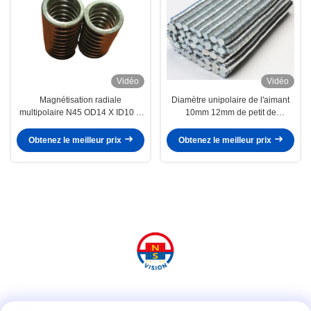
Vidéo
Vidéo
Magnétisation radiale
Diamètre unipolaire de l'aimant
multipolaire N45 OD14 X ID10 X
10mm 12mm de petit de
3 aimants Ring Shaped de
néodyme disque rond fait sur
néodyme pour le haut-
commande d'aimants
Obtenez le meilleur prix
Obtenez le meilleur prix
parleur/capteur/balises
Réseaux sociaux