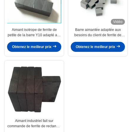
Vidéo
Aimant isotrope de ferrite de
Barre aimantée adaptée aux
petite de la barre Y10 adapté aux
besoins du client de ferrite de
besoins du client par Y15 forme
baryum de petite taille en
de bloc
céramique en vente
Obtenez le meilleur prix
Obtenez le meilleur prix
25.4*12.7*6.35
Aimant industriel fait sur
commande de ferrite de rectangle
de bloc de la taille Y33 pour