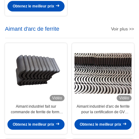
universel
Obtenez le meilleur prix
Aimant d'arc de ferrite
Voir plus >>
Vidéo
Vidéo
Aimant industriel fait sur
Aimant industriel d'arc de ferrite
commande de ferrite de forme
pour la certification de GV
d'arc pour le moteur de la fan de
ISO9001 du moteur ROHS de
plafond BLDC
PMSM
Obtenez le meilleur prix
Obtenez le meilleur prix