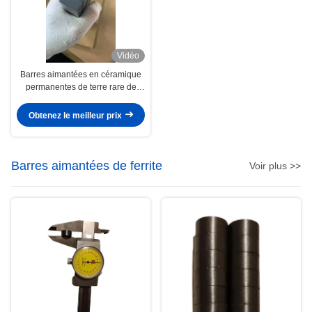
Vidéo
Barres aimantées en céramique
permanentes de terre rare de
bloc des aimants F20x11x6
Y30BH de ferrite
Obtenez le meilleur prix
Barres aimantées de ferrite
Voir plus >>