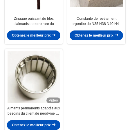
Zingage puissant de bloc
Constante de revêtement
d'aimants de terre rare du
argentée de N35 N38 N40 N42
néodyme N50 permanent
N45 N48 N50 N52 de néodyme
de Ndfeb de bloc fort superbe
Obtenez le meilleur prix
Obtenez le meilleur prix
d'aimant
Vidéo
Aimants permanents adaptés aux
besoins du client de néodyme de
forme d'arc pour le
générateur/moteur
Obtenez le meilleur prix