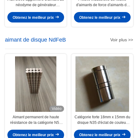
néodyme de générateur
d'aimants de force d'aimants de
d'aimants d'arc de néodyme
moteur de néodyme de forme
d'arc
Obtenez le meilleur prix
Obtenez le meilleur prix
aimant de disque NdFeB
Voir plus >>
Vidéo
Aimant permanent de haute
Catégorie forte 18mm x 15mm du
résistance de la catégorie N52
disque N35 d'éclat de couleur
NdFeB de doubles de NiCuNi
d'aimants argentés de néodyme
aimants forts superbes de disque
Obtenez le meilleur prix
Obtenez le meilleur prix