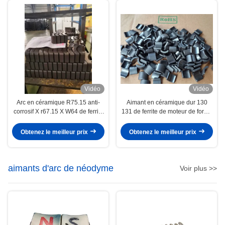
Vidéo
Vidéo
Arc en céramique R75.15 anti-
Aimant en céramique dur 130
corrosif X r67.15 X W64 de ferrite
131 de ferrite de moteur de forme
d'étape d'aimant permanent de
d'arc d'énergie libre
moteur
Obtenez le meilleur prix
Obtenez le meilleur prix
aimants d'arc de néodyme
Voir plus >>