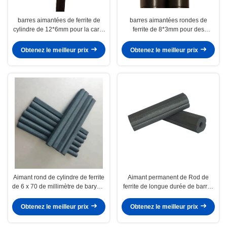
barres aimantées de ferrite de
barres aimantées rondes de
cylindre de 12*6mm pour la carte
ferrite de 8*3mm pour des
magnétique de tableau blanc de
réfrigérateurs de babillards de
réfrigérateur
porte grillagée
Obtenez le meilleur prix
Obtenez le meilleur prix
Aimant rond de cylindre de ferrite
Aimant permanent de Rod de
de 6 x 70 de millimètre de baryum
ferrite de longue durée de barres
de ferrite barres aimantées petit
aimantées de ferrite pour le tuyau
de soudure
Obtenez le meilleur prix
Obtenez le meilleur prix