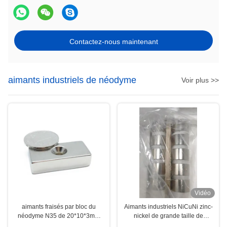
Contactez-nous maintenant
aimants industriels de néodyme
Voir plus >>
Vidéo
aimants fraisés par bloc du
Aimants industriels NiCuNi zinc-
néodyme N35 de 20*10*3mm
nickel de grande taille de
avec le trou de vis
néodyme de disque épais