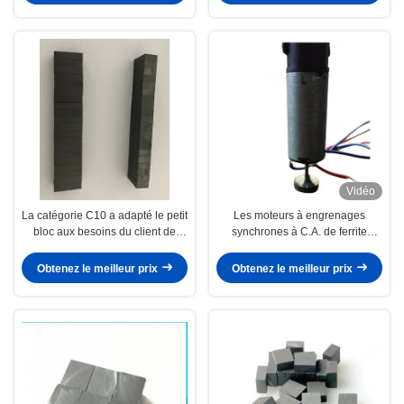
Vidéo
La catégorie C10 a adapté le petit
Les moteurs à engrenages
bloc aux besoins du client de
synchrones à C.A. de ferrite
barre forment l'aimant isotrope de
permanent fait sur commande de
ferrite
la taille D16xd2.5xH4 ont
Obtenez le meilleur prix
Obtenez le meilleur prix
radialement magnétisé l'aimant