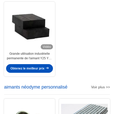
Vidéo
Grande utilisation industrielle
permanente de l'aimant Y25 Y30
Y35 de bloc de ferrite de terre
rare
Obtenez le meilleur prix
aimants néodyme personnalisé
Voir plus >>