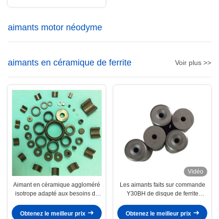
aimants motor néodyme
aimants en céramique de ferrite
Voir plus >>
Vidéo
Aimant en céramique aggloméré
Les aimants faits sur commande
isotrope adapté aux besoins du
Y30BH de disque de ferrite
client de ferrite de diverse forme
évaluent D15.2Xd3.2Xd8XH6
avec le trou fraisé
Obtenez le meilleur prix
Obtenez le meilleur prix