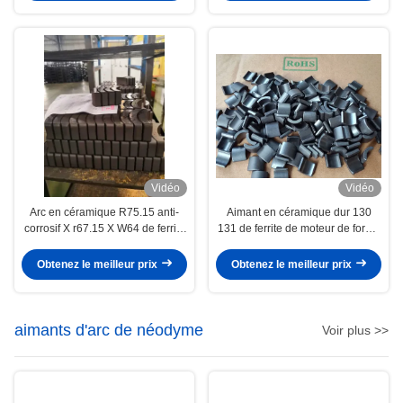
Vidéo
Vidéo
Arc en céramique R75.15 anti-
Aimant en céramique dur 130
corrosif X r67.15 X W64 de ferrite
131 de ferrite de moteur de forme
d'étape d'aimant permanent de
d'arc d'énergie libre
moteur
Obtenez le meilleur prix
Obtenez le meilleur prix
aimants d'arc de néodyme
Voir plus >>