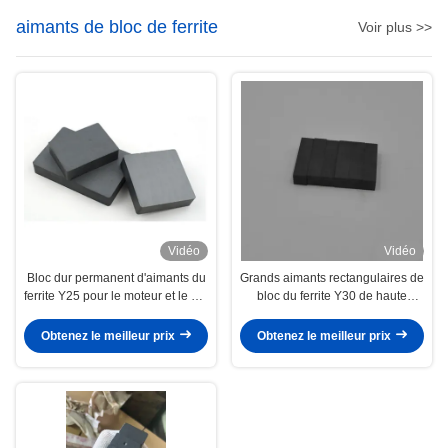
aimants de bloc de ferrite
Voir plus >>
Vidéo
Vidéo
Bloc dur permanent d'aimants du
Grands aimants rectangulaires de
ferrite Y25 pour le moteur et le but
bloc du ferrite Y30 de haute
industriel
résistance pour l'usage de
receveur de porte
Obtenez le meilleur prix
Obtenez le meilleur prix