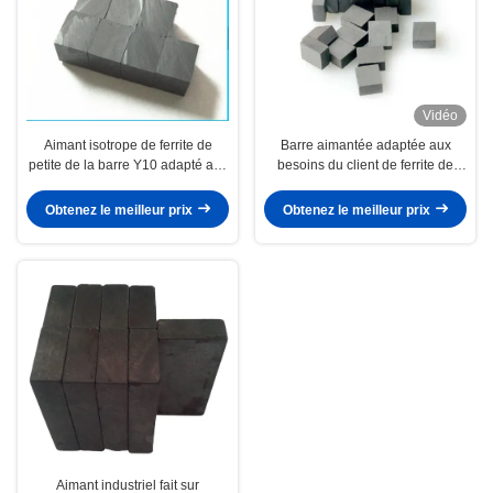
Vidéo
Aimant isotrope de ferrite de
Barre aimantée adaptée aux
petite de la barre Y10 adapté aux
besoins du client de ferrite de
besoins du client par Y15 forme
baryum de petite taille en
de bloc
céramique en vente
Obtenez le meilleur prix
Obtenez le meilleur prix
25.4*12.7*6.35
Aimant industriel fait sur