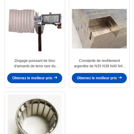
Zingage puissant de bloc
Constante de revêtement
d'aimants de terre rare du
argentée de N35 N38 N40 N42
néodyme N50 permanent
N45 N48 N50 N52 de néodyme
de Ndfeb de bloc fort superbe
Obtenez le meilleur prix
Obtenez le meilleur prix
d'aimant