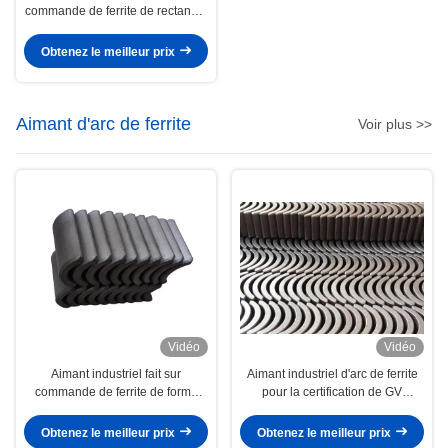
commande de ferrite de rectangle
de bloc de la taille Y33 pour
universel
Obtenez le meilleur prix
Aimant d'arc de ferrite
Voir plus >>
Vidéo
Vidéo
Aimant industriel fait sur
Aimant industriel d'arc de ferrite
commande de ferrite de forme
pour la certification de GV
d'arc pour le moteur de la fan de
ISO9001 du moteur ROHS de
plafond BLDC
PMSM
Obtenez le meilleur prix
Obtenez le meilleur prix