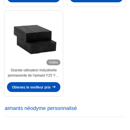
Vidéo
Grande utilisation industrielle
permanente de l'aimant Y25 Y30
Y35 de bloc de ferrite de terre
rare
Obtenez le meilleur prix
aimants néodyme personnalisé