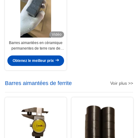
Vidéo
Barres aimantées en céramique
permanentes de terre rare de
bloc des aimants F20x11x6
Y30BH de ferrite
Obtenez le meilleur prix
Barres aimantées de ferrite
Voir plus >>