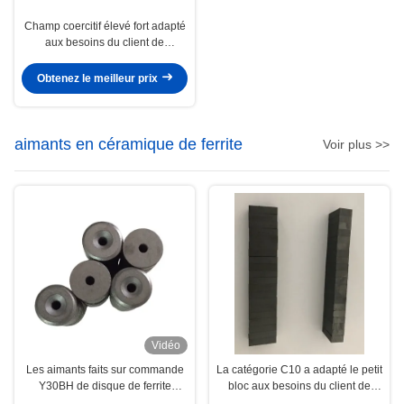
Champ coercitif élevé fort adapté
aux besoins du client de
néodyme d'aimants permanents
de moteur
Obtenez le meilleur prix
aimants en céramique de ferrite
Voir plus >>
Vidéo
Les aimants faits sur commande
La catégorie C10 a adapté le petit
Y30BH de disque de ferrite
bloc aux besoins du client de
évaluent D15.2Xd3.2Xd8XH6
barre forment l'aimant isotrope de