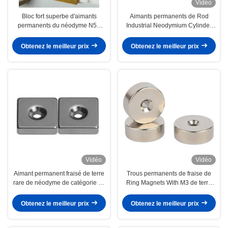
Vidéo
Bloc fort superbe d'aimants
Aimants permanents de Rod
permanents du néodyme N52
Industrial Neodymium Cylinder
avec deux trous fraisés
D50X15 N52 de néodyme
Obtenez le meilleur prix
Obtenez le meilleur prix
Vidéo
Vidéo
Aimant permanent fraisé de terre
Trous permanents de fraise de
rare de néodyme de catégorie du
Ring Magnets With M3 de terre
trou N52 pour la pêche
rare de néodyme
Obtenez le meilleur prix
Obtenez le meilleur prix