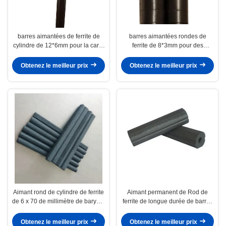
barres aimantées de ferrite de
barres aimantées rondes de
cylindre de 12*6mm pour la carte
ferrite de 8*3mm pour des
magnétique de tableau blanc de
réfrigérateurs de babillards de
réfrigérateur
porte grillagée
Obtenez le meilleur prix
Obtenez le meilleur prix
Aimant rond de cylindre de ferrite
Aimant permanent de Rod de
de 6 x 70 de millimètre de baryum
ferrite de longue durée de barres
de ferrite barres aimantées petit
aimantées de ferrite pour le tuyau
de soudure
Obtenez le meilleur prix
Obtenez le meilleur prix