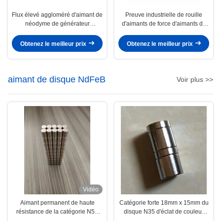
Flux élevé aggloméré d'aimant de
Preuve industrielle de rouille
néodyme de générateur
d'aimants de force d'aimants de
d'aimants d'arc de néodyme
moteur de néodyme de forme
d'arc
Obtenez le meilleur prix
Obtenez le meilleur prix
aimant de disque NdFeB
Voir plus >>
Vidéo
Aimant permanent de haute
Catégorie forte 18mm x 15mm du
résistance de la catégorie N52
disque N35 d'éclat de couleur
NdFeB de doubles de NiCuNi
d'aimants argentés de néodyme