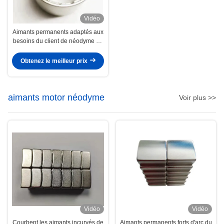
Vidéo
Aimants permanents adaptés aux
besoins du client de néodyme de
forme d'arc pour le
générateur/moteur
Obtenez le meilleur prix
aimants motor néodyme
Voir plus >>
Vidéo
Vidéo
Courbent les aimants incurvés de
Aimants permanents forts d'arc du