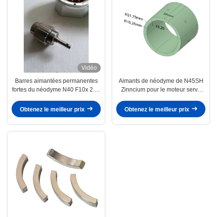
Vidéo
Barres aimantées permanentes
Aimants de néodyme de N45SH
fortes du néodyme N40 F10x 2.5x
Zinncium pour le moteur servo
2mm pour le rotor de moteur de
BLDC SAC90S25/3/TB/pi/EY-
moteur
2048
Obtenez le meilleur prix
Obtenez le meilleur prix