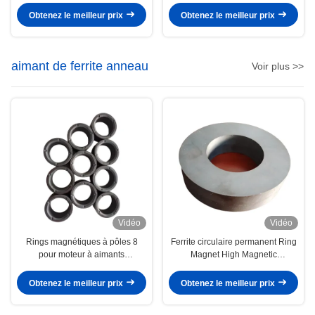
aimants forts superbes de disque
Obtenez le meilleur prix
Obtenez le meilleur prix
aimant de ferrite anneau
Voir plus >>
Vidéo
Vidéo
Rings magnétiques à pôles 8
Ferrite circulaire permanent Ring
pour moteur à aimants
Magnet High Magnetic
permanents
D220*d100*25mm Y35
Obtenez le meilleur prix
Obtenez le meilleur prix