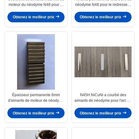
moteur du néodyme N48 pour le
néodyme N48 pour le redresseur
moteur R52.4 X R41.3 X.25
de moteur de moteur
millimètre de BLDC
Obtenez le meilleur prix
Obtenez le meilleur prix
Épaisseur permanente 6mm
N45H NiCuNi a courbé des
d'aimants de moteur de néodyme
aimants de néodyme pour l'arc de
formée par arc de NdFeB
moteur de BLDC forme
58X9.95X3mm
Obtenez le meilleur prix
Obtenez le meilleur prix